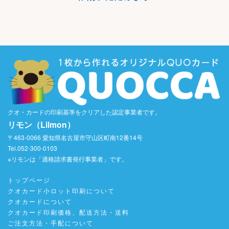
クオ・カードの印刷基準をクリアした認定事業者です。
リモン（Lilmon）
〒463-0066 愛知県名古屋市守山区町南12番14号
Tel.052-300-0103
※リモンは「適格請求書発行事業者」です。
トップページ
クオカード小ロット印刷について
クオカードについて
クオカード印刷価格、配送方法・送料
ご注文方法・手配について