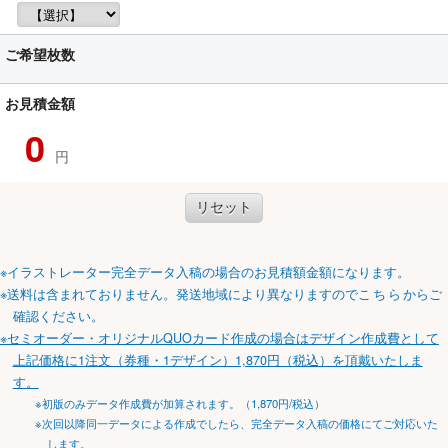
ご希望枚数
お見積金額
0
円
リセット
※イラストレーター完全データ入稿の場合のお見積額金額になります。
※送料は含まれておりません。発送地域により異なりますので
こちら
からご
確認ください。
※セミオーダー・オリジナルQUOカード作成の場合はデザイン作成費として
上記価格に1注文（券種・1デザイン）1,870円（税込）を頂戴いたしま
す。
※初版のみデータ作成費が加算されます。（1,870円/税込）
※次回以降同一データによる作成でしたら、完全データ入稿の価格にてご対応いた
します。