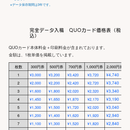
※データ保存期間は3年です。
完全データ入稿 QUOカード価格表（税
込）
QUOカード本体料金＋印刷料金が含まれております。
金額は、1枚単価を掲載しています。
枚数
300円券
500円券
700円券
1,000円券
2,000円券
3
¥4,740
¥
1
¥3,000
¥3,200
¥3,420
¥3,720
¥3,740
¥
2
¥2,000
¥2,200
¥2,420
¥2,720
¥3,340
¥
3
¥1,600
¥1,800
¥2,020
¥2,320
¥3,190
¥
4
¥1,450
¥1,650
¥1,870
¥2,170
¥3,040
¥
5
¥1,300
¥1,500
¥1,720
¥2,020
¥2,940
¥
6
¥1,200
¥1,400
¥1,620
¥1,920
¥2,840
¥
7
¥1,100
¥1,300
¥1,520
¥1,820