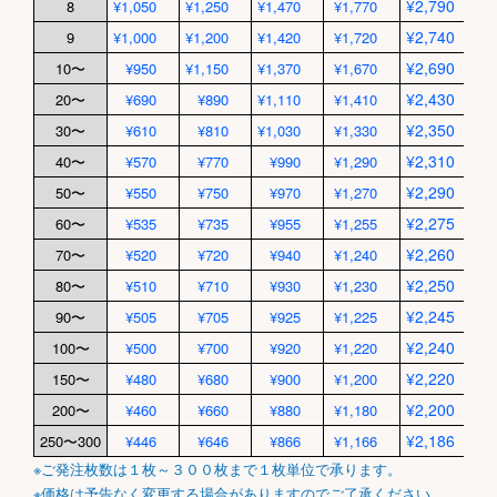
¥2,790
¥
8
¥1,050
¥1,250
¥1,470
¥1,770
¥2,740
¥
9
¥1,000
¥1,200
¥1,420
¥1,720
¥2,690
¥
10〜
¥950
¥1,150
¥1,370
¥1,670
¥2,430
¥
20〜
¥690
¥890
¥1,110
¥1,410
¥2,350
¥
30〜
¥610
¥810
¥1,030
¥1,330
¥2,310
¥
40〜
¥570
¥770
¥990
¥1,290
¥2,290
¥
50〜
¥550
¥750
¥970
¥1,270
¥2,275
¥
60〜
¥535
¥735
¥955
¥1,255
¥2,260
¥
70〜
¥520
¥720
¥940
¥1,240
¥2,250
¥
80〜
¥510
¥710
¥930
¥1,230
¥2,245
¥
90〜
¥505
¥705
¥925
¥1,225
¥2,240
¥
100〜
¥500
¥700
¥920
¥1,220
¥2,220
¥
150〜
¥480
¥680
¥900
¥1,200
¥2,200
¥
200〜
¥460
¥660
¥880
¥1,180
¥2,186
¥
250〜300
¥446
¥646
¥866
¥1,166
※ご発注枚数は１枚～３００枚まで１枚単位で承ります。
※価格は予告なく変更する場合がありますのでご了承ください